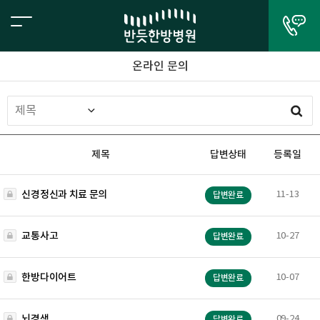
온라인 문의
제목
답변상태
등록일
신경정신과 치료 문의
11-13
답변완료
교통사고
10-27
답변완료
한방다이어트
10-07
답변완료
뇌경색
09-24
답변완료